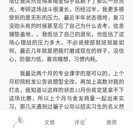
增让我突然觉得黑暗里似乎就剩下了那么一点点
光，考研这场战斗很漫长，历经过半，我更多感
受到的是无形的压力。最近半年状态很垮，复习
没劲头有的时候甚至忘了自己为什么去考，信息
铺垫盖地，。我低估了自己的退化，也低估了这
场心理战的压力多大，不必说按部就班就能如
何，最近几年就是把我打磨成现在的样子，没信
心，防御力低，喜欢瞎想，习惯内耗。
我最近两个月的专业课学的是可以的，上个
月初院校发公告说题型全改。再加上高数对我的
打击，我知道以这样的状态12月份肯定是拿不下
这场比赛，所以上个月与舍友商量一起出来实
习，那几天遇到过骗子公司以招实习生的名义然
后收钱培训，遇到过很好的人事跟我说了很多面
5
文章
评论
推荐
试技巧，简历的修改，最后很幸运进了c++的项
目开发组。这十多天的时间其实给我很多触动，