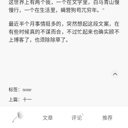
这世界上有两个我，一个在文字里，白马青山慢
慢行，一个在生活里，蝇营狗苟兀穷年。"
最近半个月事情挺多的，突然想起这段文案，在
有些时候真的不谋而合，不过忙起来也确实顾不
上博客了，也须除除草了。
标签：none
上篇：
十一
下篇：
我的第一台蓝厂手机
5
文章
评论
推荐