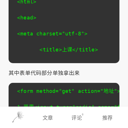
<html>

<head>

<meta charset="utf-8">

       <title>上课</title>

</head>

其中表单代码部分单独拿出来
<body>

<form method="get" action="地址">

<H2>

1.苹果<input type="radio" name="frui
选择你最喜欢的水果

0
文章
评论
推荐
2.橘子<input type="radio" name="frui