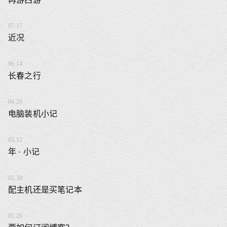
07.17
近况
06.14
长春之行
04.26
电脑装机小记
03.12
年 · 小记
01.30
配主机还是买笔记本
01.26