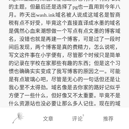
的主题，但最后还是选择了pg也一直用到今年八
月。昨天出wash.ink域名被人说成这域名是智商
税有点不好受，毕竟这个直接直译成水墨的域名
是偶然心血来潮想做一个写点有点文墨的博客域
名，没错也就是再建一个博客，可是过了一段时
间后发现，两个博客是真的费精力，怎么说呢，
写文这件事在小学便有，尽管那个时候只是简单
的记录在学校在家那些有趣的东西；但是这个习
惯也确确实实变成了我写博客的原因之一。可能
是有点玻璃心吧，尽管是无心的一句话但还是让
我心里不太得劲。域名像是去你家的路好记似乎
方便了一些什么，但好像又不太重要。毕竟不是
什么资源站也没必要让那么多人记住。现在的域
名是hi,lzl这样一分似乎还不错，然后昨天就注册
9
文章
评论
推荐
了一个lau.ink哈哈哈哈lau=刘:@(肿包)