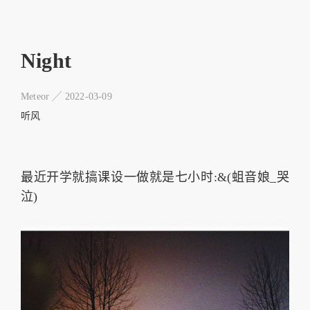
Night
Meteor ╱
2022-03-09
听风
最近开学就搞课设一做就是七小时:&(蛆音娘_哭
泣)