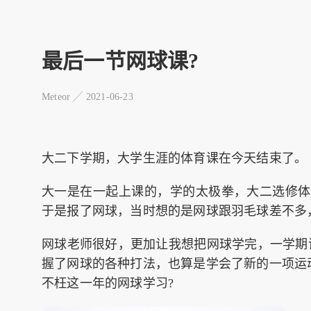
最后一节网球课?
Meteor ╱
2021-06-23
大二下学期，大学生涯的体育课在今天结束了。
大一是在一起上课的，学的太极拳，大二选修体
于是报了网球，当时想的是网球跟羽毛球差不多
网球老师很好，更加让我想把网球学完，一学期
握了网球的各种打法，也算是学会了新的一项运
不枉这一年的网球学习?