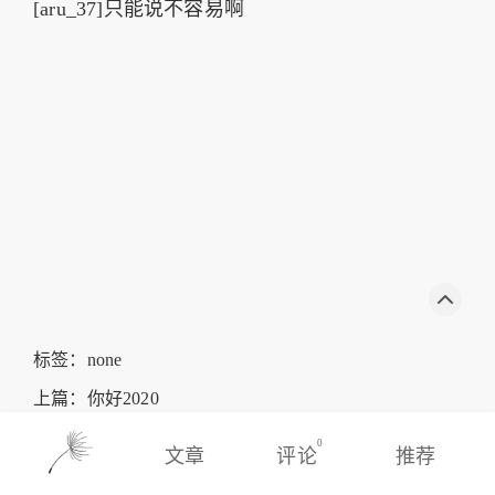
[aru_37]只能说不容易啊
标签：none
上篇：
你好2020
下篇：
wordpress更新显示“另一个更新正在进行”
0
文章
评论
推荐