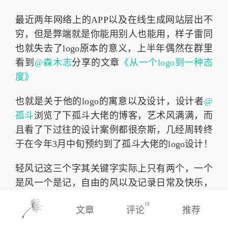
最近两年网络上的APP以及在线生成网站层出不
穷，但是弊端就是你能用别人也能用，样子雷同
也就失去了logo原本的意义，上半年偶然在群里
看到
@森木志
分享的文章
《从一个logo到一种态
度》
也就是关于他的logo的寓意以及设计，设计者
@
孤斗
浏览了下孤斗大佬的博客，艺术风满满，而
且看了下过往的设计案例都很奈斯，几经周转终
于在今年3月中旬预约到了孤斗大佬的logo设计！
轻风记这三个字其关键字实际上只有两个，一个
是风一个是记，自由的风以及记录日常及快乐，
比较可惜的是由于孤斗工作繁忙实在是分身乏
18
文章
评论
推荐
术，这个交易也就不得已结束了。可我还是想要
logo，其实无非就是将文字的寓意形象化，对我