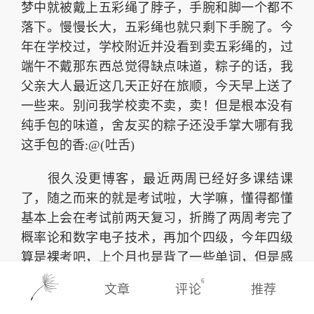
梦中就被戴上五彩绳了脖子，手腕和脚一个都不
落下。慢慢长大，五彩绳也就只剩下手腕了。今
年在学校过，学校附近并没看到卖五彩绳的，过
端午不戴那东西总觉得缺点味道，粽子的话，我
父亲大人最近这几天正好在旅顺，今天早上送了
一些来。别问我学校卖不卖，卖！但是根本没有
纯手包的味道，舍友买的粽子还没手掌大哪有我
这手包的香:@(吐舌)
很久没更博客，最近两周已经好多课结课
了，随之而来的就是考试啦，大学嘛，懂得都懂
基本上会在考试前两天复习，折腾了两周考完了
概率论和数字电子技术，再加个四级，今年四级
算是裸考吧，上个月也是背了一些单词，但是感
觉没啥用，今年的四级相对于去年会难了一些，
6
文章
评论
推荐
“铁观音”“普洱茶”“龙井茶”这两天估计销量暴