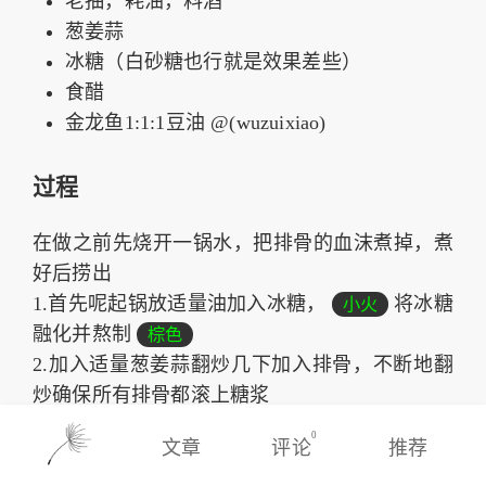
老抽，耗油，料酒
葱姜蒜
冰糖（白砂糖也行就是效果差些）
食醋
金龙鱼1:1:1豆油 @(wuzuixiao)
过程
在做之前先烧开一锅水，把排骨的血沫煮掉，煮
好后捞出
1.首先呢起锅放适量油加入冰糖，
将冰糖
小火
融化并熬制
棕色
2.加入适量葱姜蒜翻炒几下加入排骨，不断地翻
炒确保所有排骨都滚上糖浆
3.加适量老抽（放多了就黑了半勺就够）料酒，
0
文章
评论
推荐
耗油，食醋，翻炒后加水没过排骨即可