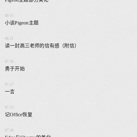
09.15
小谈Pigeon主题
08.21
读一封高三老师的信有感（附信）
07.30
勇于开始
07.27
一言
07.25
记Office恢复
07.20