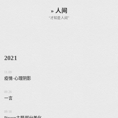
» 人间
“才知是人间”
2021
11.09
疫情·心理阴影
09.26
一言
09.18
Pigeon主题部分美化