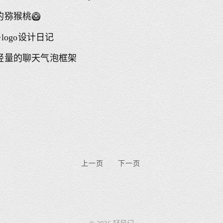
的猕猴桃🥝
·logo设计日记
轻量的聊天气泡框架
上一页
下一页