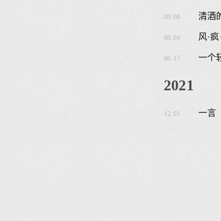
清酒
09.08
风·疯
08.04
一个
06.17
2021
一言
12.01