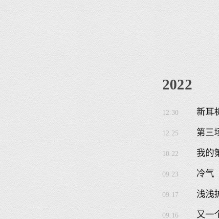
2022
新耳机
12.30
第三
12.25
我的
10.22
冷气
09.23
浅浅
09.17
又一个
09.16