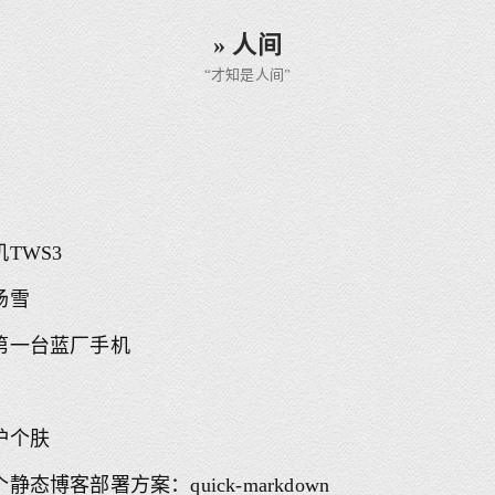
» 人间
“才知是人间”
TWS3
场雪
第一台蓝厂手机
护个肤
静态博客部署方案：quick-markdown