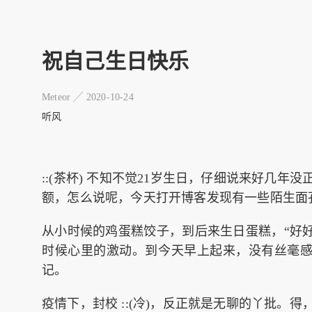
祝自己生日快乐
Meteor ╱
2020-10-24
听风
::(茶杯) 不知不觉21岁生日，仔细说来好几年没
额，怎么说呢，今天打开博客发现有一些陌生面
从小时候的鸡蛋糕饺子，到后来生日蛋糕，“好
时候心里的激动。到今天早上起来，没有丝毫
记。
疫情下，封校 ::(冷)，反正就是无聊的丫批。得