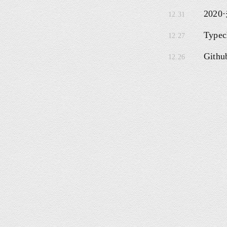
202
12.31
Typ
12.27
Git
12.26