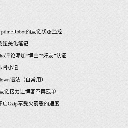
ptimeRobot的友链状态监控
按钮美化笔记
echo评论添加“博主”“好友”认证
排骨小记
kdown语法（自常用）
-友链接力让博客不再孤单
开启Gzip享受火箭般的速度