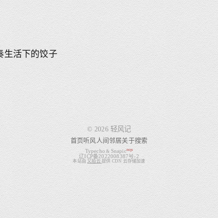
奏生活下的饺子
© 2026 轻风记
首页
听风
人间
邻居
关于
搜索
nojs
Typecho
Snapic
&
辽ICP备2022008387号-2
本站由
又拍云
提供 CDN 云存储加速