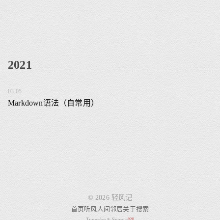
2021
03.05
Markdown语法（自常用）
© 2026 轻风记
首页
听风
人间
邻居
关于
搜索
nojs
Typecho
Snapic