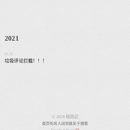
2021
05.28
垃圾评论拦截！！！
© 2026 轻风记
首页
听风
人间
邻居
关于
搜索
nojs
Typecho
Snapic