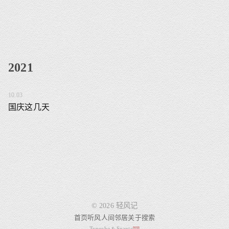
2021
10.03
国庆这几天
© 2026 轻风记
首页
听风
人间
邻居
关于
搜索
nojs
Typecho
Snapic